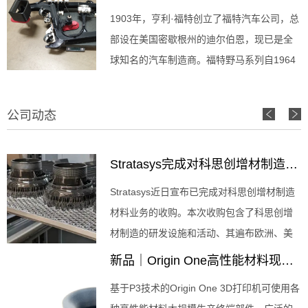
1903年，亨利·福特创立了福特汽车公司，总
部设在美国密歇根州的迪尔伯恩，现已是全
球知名的汽车制造商。福特野马系列自1964
年开始投入生产，是福特公司生产最久的车
型。 挑战 用于精准定位并安装福特野马的三
公司动态
角窗的夹具存在数个需要改进的问题。 昂贵
制造这种工具需经过耗时的数控加工和
Stratasys完成对科思创增材制造材料业务的收购
Stratasys近日宣布已完成对科思创增材制造
材料业务的收购。本次收购包含了科思创增
材制造的研发设施和活动、其遍布欧洲、美
国和亚洲的全球开发和销售团队、约60种增
新品｜Origin One高性能材料现已推出
材制造材料组成的产品组合，以及由数百项
基于P3技术的Origin One 3D打印机可使用各
已有和申请中的专利组成的知识产权组合，