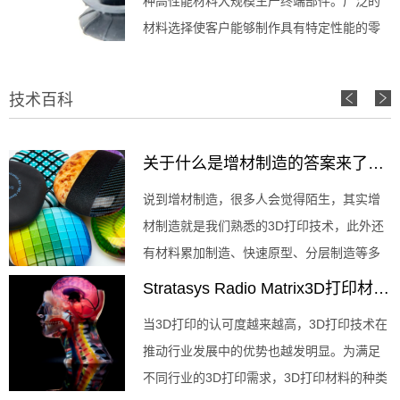
种高性能材料大规模生产终端部件。广泛的
将为Stratasys带来即时增益。 此次收购将助
材料选择使客户能够制作具有特定性能的零
力Str
件，满足其应用的要求，如高温耐受性，低
邵氏硬度和出色的撕裂强度。 赢创P3
技术百科
Deflect 120和汉高P3 Stretch IND475是最近
推出的两款材料，这两款材料现可对想要使
用Stratasys P3技术开
关于什么是增材制造的答案来了，内附Stratasys彩色3D打印机使用体验
说到增材制造，很多人会觉得陌生，其实增
材制造就是我们熟悉的3D打印技术，此外还
有材料累加制造、快速原型、分层制造等多
种叫法。增材制造以三维数字模型为基础，
Stratasys Radio Matrix3D打印材料优势详解
将材料通过分层制造、逐层叠加的方式制造
当3D打印的认可度越来越高，3D打印技术在
出实体零件，是一种“自下而上”材料累加的制
推动行业发展中的优势也越发明显。为满足
造方法。 我公司是专门生产各种零件
不同行业的3D打印需求，3D打印材料的种类