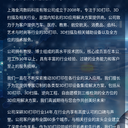
上海金鸿数码科技有限公司成立于2008年，专注于3D打印、3D
扫描及相关行业，是国内知名的3D应用解决方案提供商。公司致
力于为客户提供汽车、医疗、教育、航空航天、消费品、齿科、
艺术与时尚等行业的3D打印、3D扫描及相关辅助设备以及全方
位的技术服务。
公司拥有教授、博士组成的高水平技术团队，核心成员皆在本公
司工作10年以上，具有丰富的行业经验、过硬的业务能力和客户
至上的服务精神。
我们一直在不断探索推动3D打印在各行业的深入应用。我们擅长
于为您提供专属订制的各类型3D打印设备集成解决方案，包括从
3D打印、3D扫描、逆向工程、自由建模到三维检测的全方位的
3D应用解决方案，我们真诚期待与您合作共创美好未来!
公司深耕3D打印行业14年,在行业内享有高度认可的口碑与声
誉。公司客户遍布全国60多个城市，与相关行业的龙头企业建立
了深度合作关系。作为3D打印领域的开拓者和先行者，我们一直